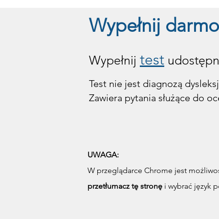
nocne poza odpowiedni wiek - mo
poczucie sprawiedliwości, jest w
Wypełnij darmo
dysleksji bardzo się nasilają w sy
emocjonalnego lub przy złym sta
test
Wypełnij
udostępni
Test nie jest diagnozą dysleksj
Zawiera pytania służące do oc
UWAGA:
W przeglądarce Chrome jest możliwość
przetłumacz tę stronę
i wybrać język p