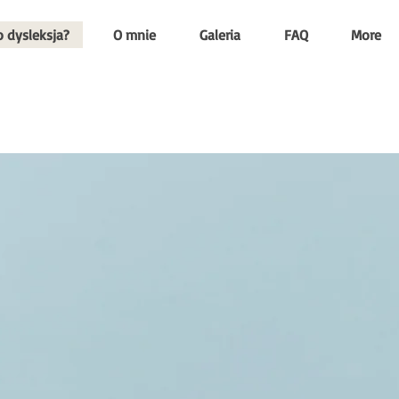
o dysleksja?
O mnie
Galeria
FAQ
More