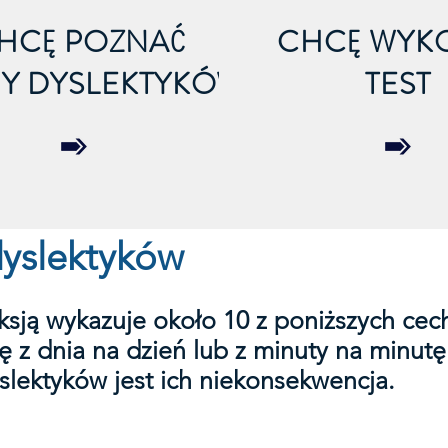
HCĘ POZNAĆ
CHCĘ WYK
Y DYSLEKTYKÓW
TEST
yslektyków
ksją wykazuje około 10 z poniższych cec
ę z dnia na dzień lub z minuty na minutę
lektyków jest ich niekonsekwencja.​