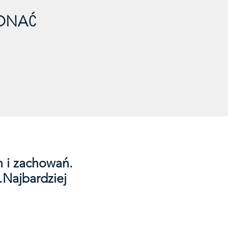
ONAĆ
h i zachowań.
.
Najbardziej