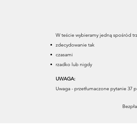
W teście wybieramy jedną spośród tr
zdecydowanie tak
czasami
rzadko lub nigdy
UWAGA:
Uwaga - przetłumaczone pytanie 37 p
Bezpła
Profesjonalne usługi opisywane ja