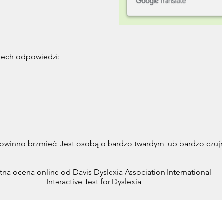
zech odpowiedzi:
owinno brzmieć: Jest osobą o bardzo twardym lub bardzo czuj
tna ocena online od Davis Dyslexia Association International
Interactive Test for Dyslexia
ko Programy Davisa®, Korekcja Dysleksji Davisa®, Opanowanie