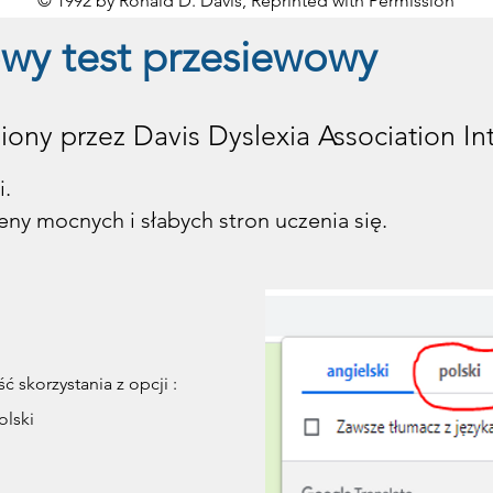
© 1992 by Ronald D. Davis, Reprinted with Permission
że mieć niezwykle wysoką lub bardzo niską tolerancję na ból -
rażliwy emocjonalnie, dąży do perfekcji - popełniane błędy i s
wy test przesiewowy
tuacji zagubienia / zmieszania, pod presją czasu, podczas stresu
nie zdrowia
ony przez Davis Dyslexia Association Int
i.
eny mocnych i słabych stron uczenia się.
 skorzystania z opcji :
olski