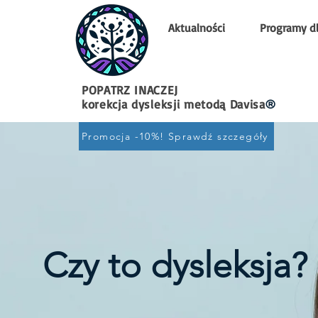
Aktualności
Programy dl
POPATRZ INACZEJ
korekcja dysleksji metodą Davisa
®
Promocja -10%! Sprawdź szczegóły
Czy to dysleksja?