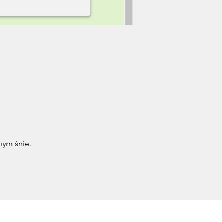
nym śnie.
 Symbolu Davisa® , Przywracanie